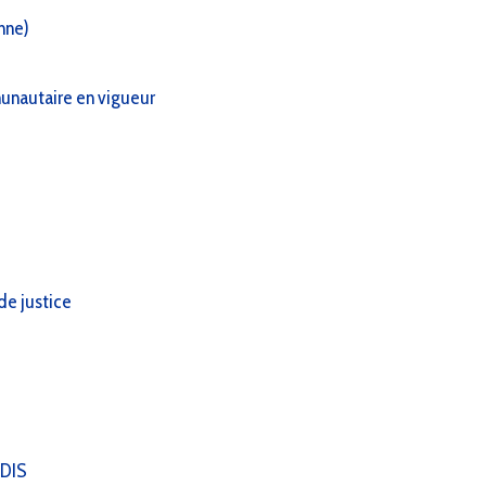
nne)
munautaire en vigueur
de justice
RDIS