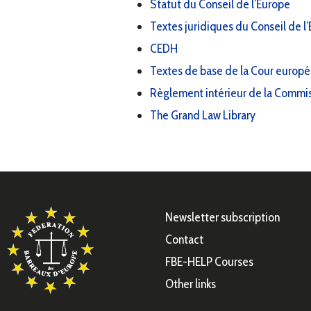
Statut du Conseil de l’Europe
Textes juridiques du Conseil de l
CEDH
Textes de base de la Cour europé
Règlement intérieur de la Commi
The Grand Law Library
Newsletter subscription
Contact
FBE-HELP Courses
Other links