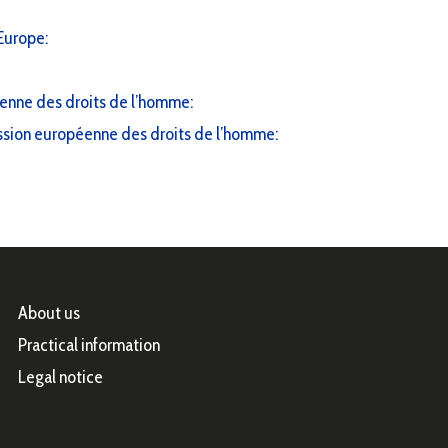
’Europe:
enne des droits de l’homme:
ssion européenne des droits de l’homme:
About us
Practical information
Legal notice